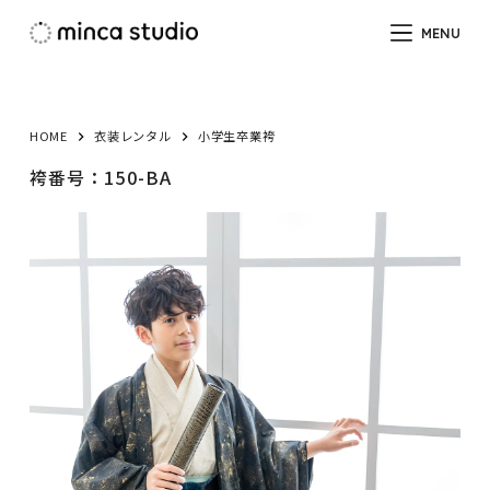
コ
MENU
ン
テ
ン
ツ
HOME
衣装レンタル
小学生卒業袴
へ
袴番号：150-BA
ス
キ
ッ
プ