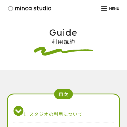
コ
MENU
ン
テ
ン
Guide
ツ
利用規約
へ
ス
キ
ッ
プ
目次
1. スタジオの利用について