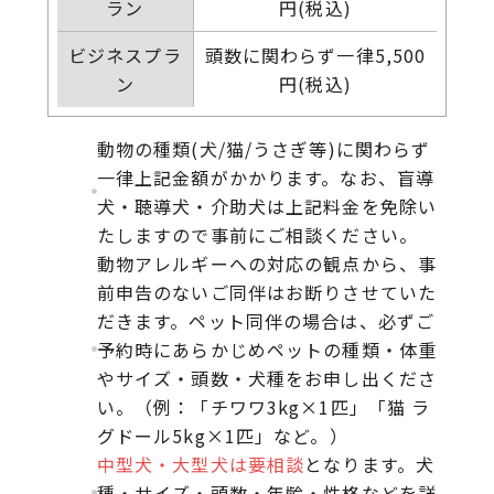
ラン
円(税込)
ビジネスプラ
頭数に関わらず一律5,500
ン
円(税込)
動物の種類(犬/猫/うさぎ等)に関わらず
一律上記金額がかかります。なお、盲導
犬・聴導犬・介助犬は上記料金を免除い
たしますので事前にご相談ください。
動物アレルギーへの対応の観点から、事
前申告のないご同伴はお断りさせていた
だきます。ペット同伴の場合は、必ずご
予約時にあらかじめペットの種類・体重
やサイズ・頭数・犬種をお申し出くださ
い。（例：「チワワ3kg×1匹」「猫 ラ
グドール5kg×1匹」など。）
中型犬・大型犬は要相談
となります。犬
種・サイズ・頭数・年齢・性格などを詳