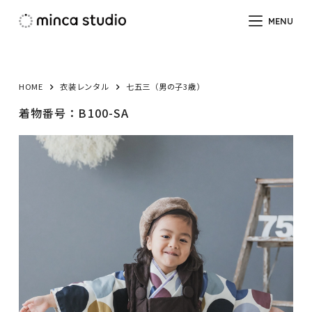
コ
MENU
ン
テ
ン
ツ
HOME
衣装レンタル
七五三（男の子3歳）
へ
着物番号：B100-SA
ス
キ
ッ
プ