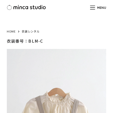
コ
MENU
ン
テ
ン
ツ
HOME
衣装レンタル
へ
衣装番号：BLM-C
ス
キ
ッ
プ