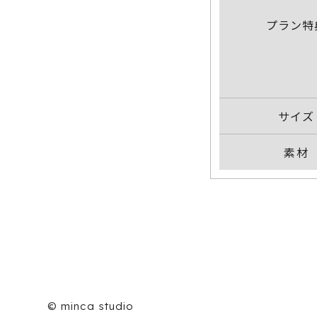
プラン特
サイズ
素材
© minca studio