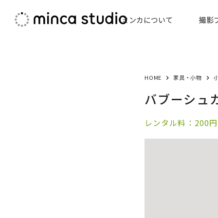
コ
ミンカについて
撮影
ン
テ
ン
ツ
へ
HOME
家具・小物
ス
バブーシュ
キ
ッ
レンタル料：200円
プ