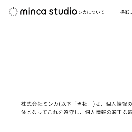
コ
ミンカについて
撮影
ン
テ
ン
ツ
へ
ス
キ
ッ
プ
株式会社ミンカ(以下「当社」)は、個人情報
体となってこれを遵守し、個人情報の適正な