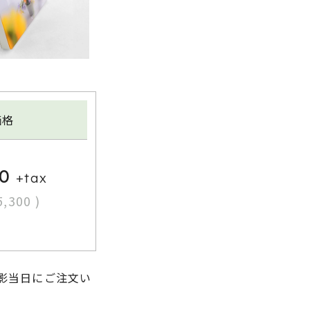
価格
0
+tax
,300 )
影当日にご注文い