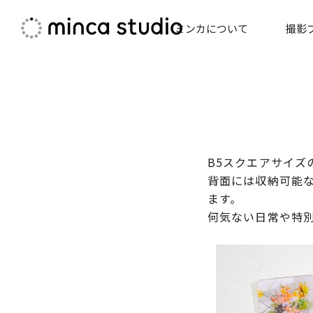
コ
ミンカについて
撮影
ン
テ
ン
ツ
へ
ス
キ
ッ
B5スクエアサイズ
プ
背面には収納可能
ます。
何気ない日常や特