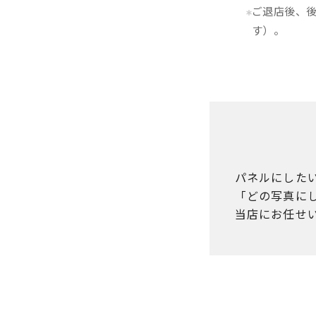
ご退店後、
す）。
パネルにした
「どの写真に
当店にお任せ